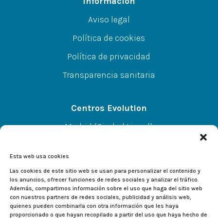
Información
Aviso legal
Política de cookies
Política de privacidad
Transparencia sanitaria
Centros Evolution
Madrid (Ciudad Lineal)
CC A.Norte L-67 P-SS, C/Alcalá 414, 28027
Esta web usa cookies
Alcalá de Henares
Las cookies de este sitio web se usan para personalizar el contenido y
los anuncios, ofrecer funciones de redes sociales y analizar el tráfico.
Además, compartimos información sobre el uso que haga del sitio web
CC El Val L-233, C/Valladolid 2, 28804
con nuestros partners de redes sociales, publicidad y análisis web,
quienes pueden combinarla con otra información que les haya
proporcionado o que hayan recopilado a partir del uso que haya hecho de