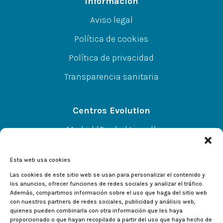
Información
Aviso legal
Política de cookies
Política de privacidad
Transparencia sanitaria
Centros Evolution
Madrid (Ciudad Lineal)
CC A.Norte L-67 P-SS, C/Alcalá 414, 28027
Esta web usa cookies
Alcalá de Henares
Las cookies de este sitio web se usan para personalizar el contenido y
los anuncios, ofrecer funciones de redes sociales y analizar el tráfico.
Además, compartimos información sobre el uso que haga del sitio web
CC El Val L-233, C/Valladolid 2, 28804
con nuestros partners de redes sociales, publicidad y análisis web,
quienes pueden combinarla con otra información que les haya
proporcionado o que hayan recopilado a partir del uso que haya hecho de