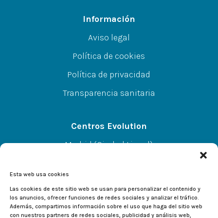
Información
Aviso legal
Política de cookies
Política de privacidad
Transparencia sanitaria
Centros Evolution
Madrid (Ciudad Lineal)
CC A.Norte L-67 P-SS, C/Alcalá 414, 28027
Esta web usa cookies
Alcalá de Henares
Las cookies de este sitio web se usan para personalizar el contenido y
los anuncios, ofrecer funciones de redes sociales y analizar el tráfico.
Además, compartimos información sobre el uso que haga del sitio web
CC El Val L-233, C/Valladolid 2, 28804
con nuestros partners de redes sociales, publicidad y análisis web,