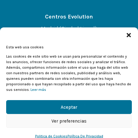
Centros Evolution
Madrid (Ciudad Lineal)
CC A.Norte L-67 P-SS, C/Alcalá 414, 28027
Esta web usa cookies
Alcalá de Henares
Las cookies de este sitio web se usan para personalizar el contenido y
los anuncios, ofrecer funciones de redes sociales y analizar el tráfico.
Además, compartimos información sobre el uso que haga del sitio web
CC El Val L-233, C/Valladolid 2, 28804
con nuestros partners de redes sociales, publicidad y análisis web,
quienes pueden combinarla con otra información que les haya
proporcionado o que hayan recopilado a partir del uso que haya hecho de
sus servicios.
Leer más
Aceptar
Ver preferencias
Copyright © 2026 Deportes Evolution.
Todos los derechos reservados.
Politica de Cookies
Política De Privacidad