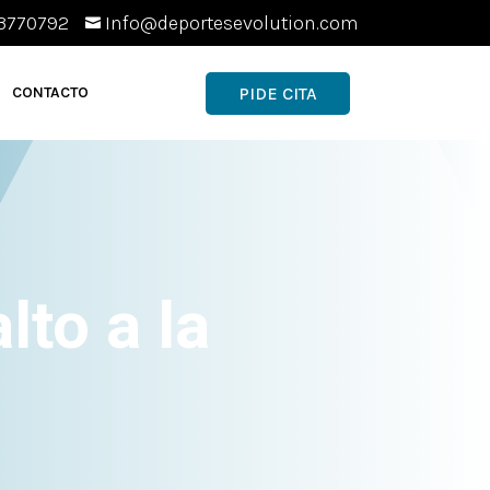
3770792
Info@deportesevolution.com

PIDE CITA
CONTACTO
lto a la