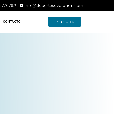
3770792
Info@deportesevolution.com

PIDE CITA
CONTACTO