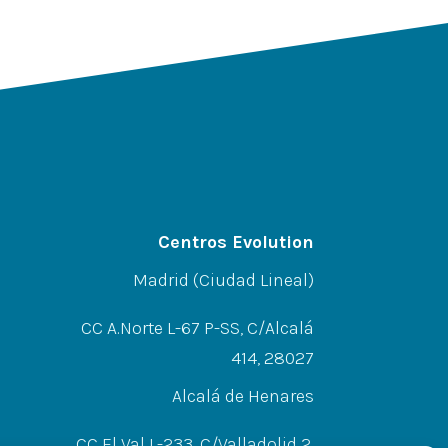
Centros Evolution
Madrid (Ciudad Lineal)
CC A.Norte L-67 P-SS, C/Alcalá
414, 28027
Alcalá de Henares
CC El Val L-233, C/Valladolid 2,