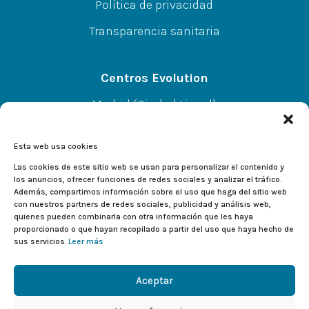
Política de privacidad
Transparencia sanitaria
Centros Evolution
Madrid (Ciudad Lineal)
CC A.Norte L-67 P-SS, C/Alcalá 414, 28027
Esta web usa cookies
Alcalá de Henares
Las cookies de este sitio web se usan para personalizar el contenido y
los anuncios, ofrecer funciones de redes sociales y analizar el tráfico.
Además, compartimos información sobre el uso que haga del sitio web
CC El Val L-233, C/Valladolid 2, 28804
con nuestros partners de redes sociales, publicidad y análisis web,
quienes pueden combinarla con otra información que les haya
proporcionado o que hayan recopilado a partir del uso que haya hecho de
sus servicios.
Leer más
Aceptar