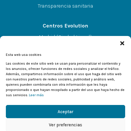
Transparencia sanitaria
Centros Evolution
Madrid (Ciudad Lineal)
CC A.Norte L-67 P-SS, C/Alcalá 414, 28027
Esta web usa cookies
Alcalá de Henares
Las cookies de este sitio web se usan para personalizar el contenido y
los anuncios, ofrecer funciones de redes sociales y analizar el tráfico.
Además, compartimos información sobre el uso que haga del sitio web
CC El Val L-233, C/Valladolid 2, 28804
con nuestros partners de redes sociales, publicidad y análisis web,
quienes pueden combinarla con otra información que les haya
proporcionado o que hayan recopilado a partir del uso que haya hecho de
sus servicios.
Leer más
Aceptar
Ver preferencias
Copyright © 2026 Deportes Evolution.