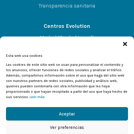
Transparencia sanitaria
Centros Evolution
Madrid (Ciudad Lineal)
CC A.Norte L-67 P-SS, C/Alcalá 414, 28027
Esta web usa cookies
Alcalá de Henares
Las cookies de este sitio web se usan para personalizar el contenido y
los anuncios, ofrecer funciones de redes sociales y analizar el tráfico.
Además, compartimos información sobre el uso que haga del sitio web
CC El Val L-233, C/Valladolid 2, 28804
con nuestros partners de redes sociales, publicidad y análisis web,
quienes pueden combinarla con otra información que les haya
proporcionado o que hayan recopilado a partir del uso que haya hecho de
sus servicios.
Leer más
Aceptar
1
Ver preferencias
Copyright © 2026 Deportes Evolution.
¿Cita previa? Escríbenos