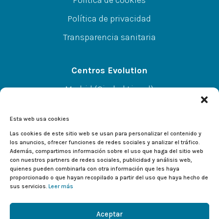
Política de cookies
Política de privacidad
Transparencia sanitaria
Centros Evolution
Madrid (Ciudad Lineal)
CC A.Norte L-67 P-SS, C/Alcalá 414, 28027
Esta web usa cookies
Alcalá de Henares
Las cookies de este sitio web se usan para personalizar el contenido y
los anuncios, ofrecer funciones de redes sociales y analizar el tráfico.
Además, compartimos información sobre el uso que haga del sitio web
CC El Val L-233, C/Valladolid 2, 28804
con nuestros partners de redes sociales, publicidad y análisis web,
quienes pueden combinarla con otra información que les haya
proporcionado o que hayan recopilado a partir del uso que haya hecho de
sus servicios.
Leer más
Aceptar