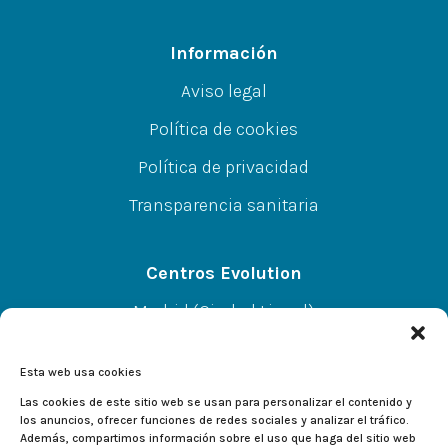
Información
Aviso legal
Política de cookies
Política de privacidad
Transparencia sanitaria
Centros Evolution
Madrid (Ciudad Lineal)
CC A.Norte L-67 P-SS, C/Alcalá 414, 28027
Esta web usa cookies
Alcalá de Henares
Las cookies de este sitio web se usan para personalizar el contenido y
los anuncios, ofrecer funciones de redes sociales y analizar el tráfico.
Además, compartimos información sobre el uso que haga del sitio web
CC El Val L-233, C/Valladolid 2, 28804